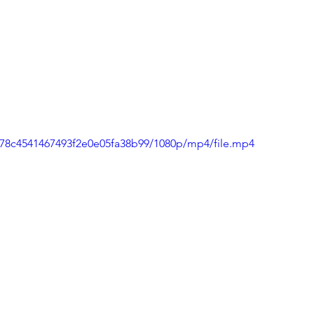
478c4541467493f2e0e05fa38b99/1080p/mp4/file.mp4