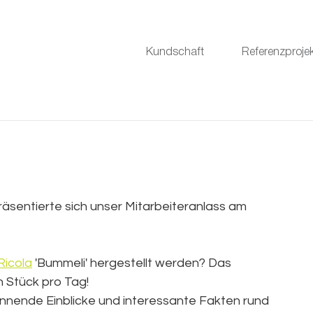
Kundschaft
Referenzproje
präsentierte sich unser Mitarbeiteranlass am 
Ricola
'Bummeli' hergestellt werden? Das 
n Stück pro Tag!
annende Einblicke und interessante Fakten rund 