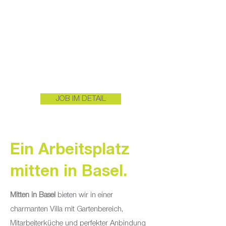
So entwickeln Sie Ihr Organisationstalent,
Ihre Führungskompetenz und erleben
unmittelbar, wie Ihre Entscheidungen
sichtbare Ergebnisse schaffen.
JOB IM DETAIL
Ein Arbeitsplatz
mitten in Basel.
Mitten in Basel
bieten wir in einer
charmanten Villa mit Gartenbereich,
Mitarbeiterküche und perfekter Anbindung