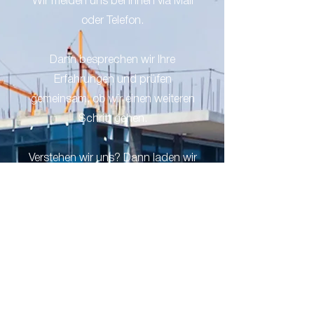
Wir melden uns bei Ihnen via Mail
oder Telefon.
Dann besprechen wir Ihre
Erfahrungen und prüfen
gemeinsam, ob wir einen weiteren
Schritt gehen.
Verstehen wir uns? Dann laden wir
Sie gerne zum persönlichen
Kennenlernen ein.
3
Wir lernen uns